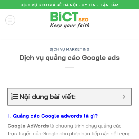
Skip
DỊCH VỤ SEO GIÁ RẺ HÀ NỘI - UY TÍN - TẬN TÂM
to
content
DỊCH VỤ MARKETING
Dịch vụ quảng cáo Google ads
Nội dung bài viết:
I . Quảng cáo Google adwords là gì?
Google AdWords
là chương trình chạy quảng cáo
trực tuyến của Google cho phép bạn tiếp cận số lượng