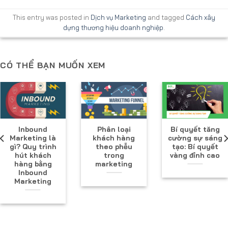
This entry was posted in
Dịch vụ Marketing
and tagged
Cách xây
dựng thương hiệu doanh nghiệp
.
CÓ THỂ BẠN MUỐN XEM
Inbound
Phân loại
Bí quyết tăng
Marketing là
khách hàng
cường sự sáng
gì? Quy trình
theo phễu
tạo: Bí quyết
hút khách
trong
vàng đỉnh cao
hàng bằng
marketing
Inbound
Marketing