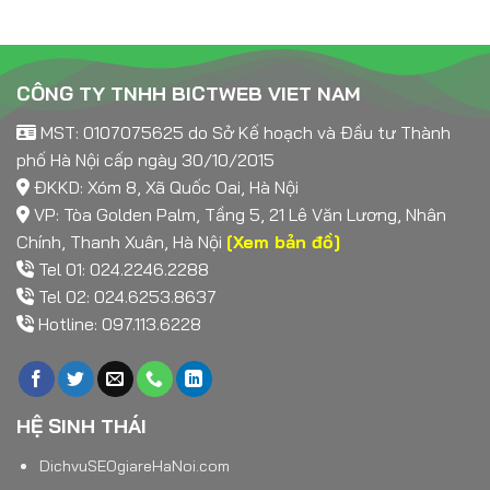
CÔNG TY TNHH BICTWEB VIET NAM
MST: 0107075625 do Sở Kế hoạch và Đầu tư Thành
phố Hà Nội cấp ngày 30/10/2015
ĐKKD: Xóm 8, Xã Quốc Oai, Hà Nội
VP: Tòa Golden Palm, Tầng 5, 21 Lê Văn Lương, Nhân
Chính, Thanh Xuân, Hà Nội
[Xem bản đồ]
Tel 01: 024.2246.2288
Tel 02: 024.6253.8637
Hotline: 097.113.6228
HỆ SINH THÁI
DichvuSEOgiareHaNoi.com