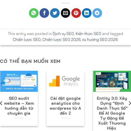
This entry was posted in
Dịch vụ SEO
,
Kiến thức SEO
and tagged
Chiến lược SEO
,
Chiến lược SEO 2026
,
xu hướng SEO 2026
.
CÓ THỂ BẠN MUỐN XEM
SEO audit
Cài đặt google
Entity 3.0: Xây
website – Xem
analytics cho
Dựng “Định
hướng dẫn từ
wordpress từ A
Danh Thực Số”
chuyên gia
đến Z
Để AI Google
Tự Động Đề
Xuất Thương
Hiệu