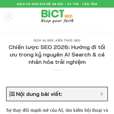
Skip
DỊCH VỤ SEO GIÁ RẺ HÀ NỘI - UY TÍN - TẬN TÂM
to
content
DỊCH VỤ SEO
,
KIẾN THỨC SEO
Chiến lược SEO 2026: Hướng đi tối
ưu trong kỷ nguyên AI Search & cá
nhân hóa trải nghiệm
Nội dung bài viết:
Sự thay đổi mạnh mẽ của AI, tìm kiếm hội thoại và