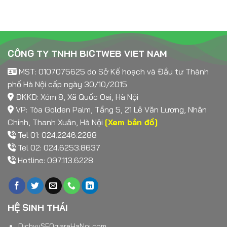
CÔNG TY TNHH BICTWEB VIET NAM
MST: 0107075625 do Sở Kế hoạch và Đầu tư Thành
phố Hà Nội cấp ngày 30/10/2015
ĐKKD: Xóm 8, Xã Quốc Oai, Hà Nội
VP: Tòa Golden Palm, Tầng 5, 21 Lê Văn Lương, Nhân
Chính, Thanh Xuân, Hà Nội
[Xem bản đồ]
Tel 01: 024.2246.2288
Tel 02: 024.6253.8637
Hotline: 097.113.6228
HỆ SINH THÁI
DichvuSEOgiareHaNoi.com