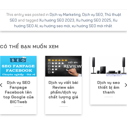
This entry was posted in
Dịch vụ Marketing
,
Dịch vụ SEO
,
Thủ thuật
SEO
and tagged
Xu hướng SEO 2023
,
Xu hướng SEO 2025
,
Xu
hướng SEO AI
,
xu hướng seo mới
,
xu hướng SEO mới nhất
.
CÓ THỂ BẠN MUỐN XEM
Dịch vụ SEO
Dịch vụ viết bài
Dịch vụ seo
Fanpage
Review sản
thiết bị âm
Facebook lên
phẩm/dịch vụ
thanh
top Google của
chất lượng giá
BICTweb
rẻ