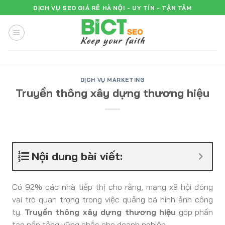
Skip
DỊCH VỤ SEO GIÁ RẺ HÀ NỘI - UY TÍN - TẬN TÂM
to
content
DỊCH VỤ MARKETING
Truyền thông xây dựng thương hiệu
Nội dung bài viết:
Có 92% các nhà tiếp thị cho rằng, mạng xã hội đóng
vai trò quan trọng trong việc quảng bá hình ảnh công
ty.
Truyền thông xây dựng thương hiệu
góp phần
tạo nền tảng vững chắc cho doanh nghiệp.