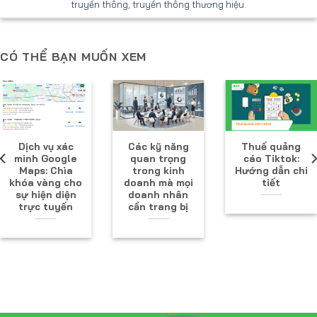
truyền thông
,
truyền thông thương hiệu
.
CÓ THỂ BẠN MUỐN XEM
Dịch vụ xác
Các kỹ năng
Thuế quảng
minh Google
quan trọng
cáo Tiktok:
Maps: Chìa
trong kinh
Hướng dẫn chi
khóa vàng cho
doanh mà mọi
tiết
sự hiện diện
doanh nhân
trực tuyến
cần trang bị