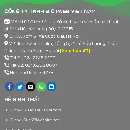
CÔNG TY TNHH BICTWEB VIET NAM
MST: 0107075625 do Sở Kế hoạch và Đầu tư Thành
phố Hà Nội cấp ngày 30/10/2015
ĐKKD: Xóm 8, Xã Quốc Oai, Hà Nội
VP: Tòa Golden Palm, Tầng 5, 21 Lê Văn Lương, Nhân
Chính, Thanh Xuân, Hà Nội
[Xem bản đồ]
Tel 01: 024.2246.2288
Tel 02: 024.6253.8637
Hotline: 097.113.6228
HỆ SINH THÁI
DichvuSEOgiareHaNoi.com
DichvuQuanTriWebsite.net
BICTweb.vn