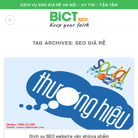
Skip
DỊCH VỤ SEO GIÁ RẺ HÀ NỘI - UY TÍN - TẬN TÂM
to
content
TAG ARCHIVES:
SEO GIÁ RẺ
Dịch vụ SEO website văn phòng phẩm