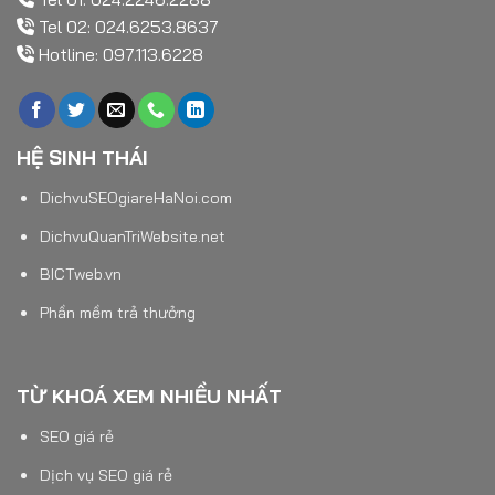
Tel 02: 024.6253.8637
Hotline: 097.113.6228
HỆ SINH THÁI
DichvuSEOgiareHaNoi.com
DichvuQuanTriWebsite.net
BICTweb.vn
Phần mềm trả thưởng
TỪ KHOÁ XEM NHIỀU NHẤT
SEO giá rẻ
Dịch vụ SEO giá rẻ