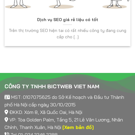
Dịch vụ SEO giá rẻ liệu có tốt
Trên thị trường SEO hiện tai có rất nhiều công ty đang cung
cấp cho [...]
CÔNG TY TNHH BICTWEB VIET NAM
MST: 0107075625 do Sở Kế hoạch và Đầu tư Thành
phố Hà Nội cấp ngày 30/10/2015
ĐKKD: Xóm 8, Xã Quốc Oai, Hà Nội
VP: Tòa Golden Palm, Tầng 5, 21 Lê Văn Lương, Nhân
Chính, Thanh Xuân, Hà Nội
[Xem bản đồ]
Tel 01: 024.2246.2288