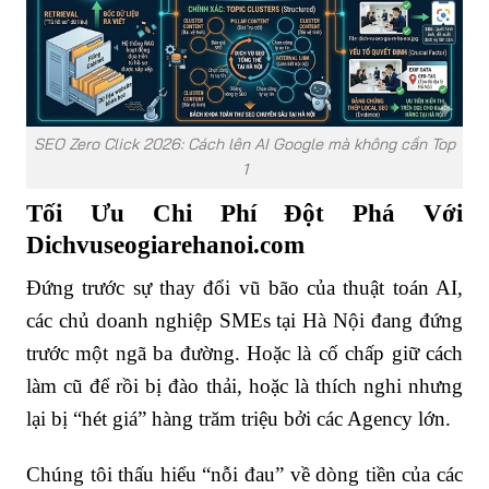
SEO Zero Click 2026: Cách lên AI Google mà không cần Top
1
Tối Ưu Chi Phí Đột Phá Với
Dichvuseogiarehanoi.com
Đứng trước sự thay đổi vũ bão của thuật toán AI,
các chủ doanh nghiệp SMEs tại Hà Nội đang đứng
trước một ngã ba đường. Hoặc là cố chấp giữ cách
làm cũ để rồi bị đào thải, hoặc là thích nghi nhưng
lại bị “hét giá” hàng trăm triệu bởi các Agency lớn.
Chúng tôi thấu hiểu “nỗi đau” về dòng tiền của các