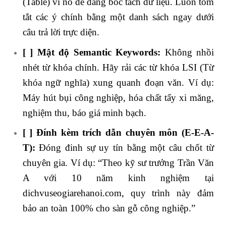
(Table) vì nó dễ dàng bóc tách dữ liệu. Luôn tóm
tắt các ý chính bằng một danh sách ngay dưới
câu trả lời trực diện.
[ ] Mật độ Semantic Keywords:
Không nhồi
nhét từ khóa chính. Hãy rải các từ khóa LSI (Từ
khóa ngữ nghĩa) xung quanh đoạn văn. Ví dụ:
Máy hút bụi công nghiệp, hóa chất tẩy xi măng,
nghiệm thu, báo giá minh bạch.
[ ] Đính kèm trích dẫn chuyên môn (E-E-A-
T):
Đóng đinh sự uy tín bằng một câu chốt từ
chuyên gia. Ví dụ: “Theo kỹ sư trưởng Trần Văn
A với 10 năm kinh nghiệm tại
dichvuseogiarehanoi.com, quy trình này đảm
bảo an toàn 100% cho sàn gỗ công nghiệp.”