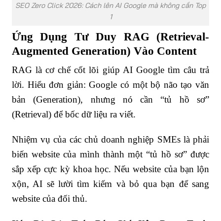
SEO Zero Click 2026: Cách lên AI Google mà không cần Top
1
Ứng Dụng Tư Duy RAG (Retrieval-
Augmented Generation) Vào Content
RAG là cơ chế cốt lõi giúp AI Google tìm câu trả
lời. Hiểu đơn giản: Google có một bộ não tạo văn
bản (Generation), nhưng nó cần “tủ hồ sơ”
(Retrieval) để bốc dữ liệu ra viết.
Nhiệm vụ của các chủ doanh nghiệp SMEs là phải
biến website của mình thành một “tủ hồ sơ” được
sắp xếp cực kỳ khoa học. Nếu website của bạn lộn
xộn, AI sẽ lười tìm kiếm và bỏ qua bạn để sang
website của đối thủ.