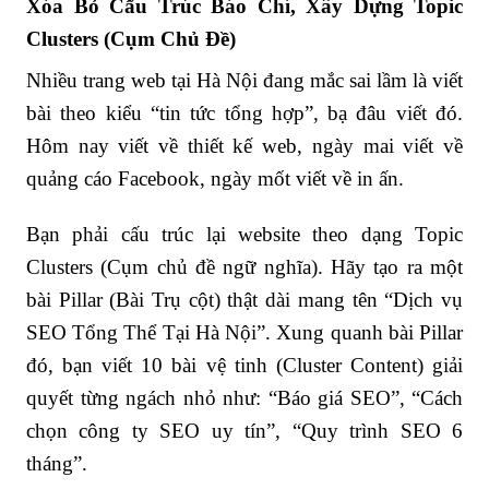
Xóa Bỏ Cấu Trúc Báo Chí, Xây Dựng Topic
Clusters (Cụm Chủ Đề)
Nhiều trang web tại Hà Nội đang mắc sai lầm là viết
bài theo kiểu “tin tức tổng hợp”, bạ đâu viết đó.
Hôm nay viết về thiết kế web, ngày mai viết về
quảng cáo Facebook, ngày mốt viết về in ấn.
Bạn phải cấu trúc lại website theo dạng Topic
Clusters (Cụm chủ đề ngữ nghĩa). Hãy tạo ra một
bài Pillar (Bài Trụ cột) thật dài mang tên “Dịch vụ
SEO Tổng Thể Tại Hà Nội”. Xung quanh bài Pillar
đó, bạn viết 10 bài vệ tinh (Cluster Content) giải
quyết từng ngách nhỏ như: “Báo giá SEO”, “Cách
chọn công ty SEO uy tín”, “Quy trình SEO 6
tháng”.