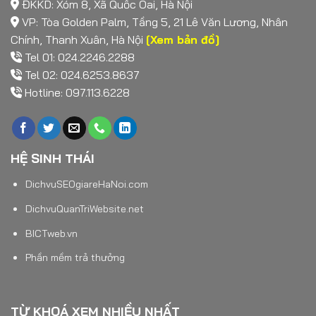
ĐKKD: Xóm 8, Xã Quốc Oai, Hà Nội
VP: Tòa Golden Palm, Tầng 5, 21 Lê Văn Lương, Nhân
Chính, Thanh Xuân, Hà Nội
[Xem bản đồ]
Tel 01: 024.2246.2288
Tel 02: 024.6253.8637
Hotline: 097.113.6228
HỆ SINH THÁI
DichvuSEOgiareHaNoi.com
DichvuQuanTriWebsite.net
BICTweb.vn
Phần mềm trả thưởng
TỪ KHOÁ XEM NHIỀU NHẤT