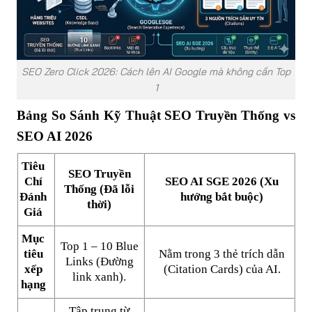
SEO Zero Click 2026: Cách lên AI Google mà không cần Top
1
Bảng So Sánh Kỹ Thuật SEO Truyền Thống vs
SEO AI 2026
Tiêu
SEO Truyền
Chí
SEO AI SGE 2026 (Xu
Thống (Đã lỗi
Đánh
hướng bắt buộc)
thời)
Giá
Mục
Top 1 – 10 Blue
tiêu
Nằm trong 3 thẻ trích dẫn
Links (Đường
xếp
(Citation Cards) của AI.
link xanh).
hạng
Tập trung từ