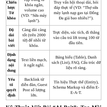
Chiến
Truy vấn hội thoại dài, hỏi
khóa ngắn,
lược
đáp thực tế (VD: “Thợ sửa
volume cao
Từ
máy lạnh nạp gas tại Đống
(VD: “Sửa máy
khóa
Đa giá bao nhiêu?”).
lạnh”).
Độ
Càng dài càng
Trực diện, súc tích, đi thẳng
dài
tốt (trên 2000
vào câu trả lời trong 100 từ
bài
từ) để nhồi từ
đầu tiên.
viết
khóa.
Định
Bảng biểu (Table), Danh
dạng
Text liền mạch,
sách (List), FAQ, Cấu trúc dữ
nội
ít ngắt nghỉ.
liệu rõ ràng.
dung
Yếu
Backlink từ
Tín hiệu Thực thể (Entity),
tố
diễn đàn, Guest
Schema Markup và điểm E-
quyết
Post số lượng
E-A-T.
định
lớn.