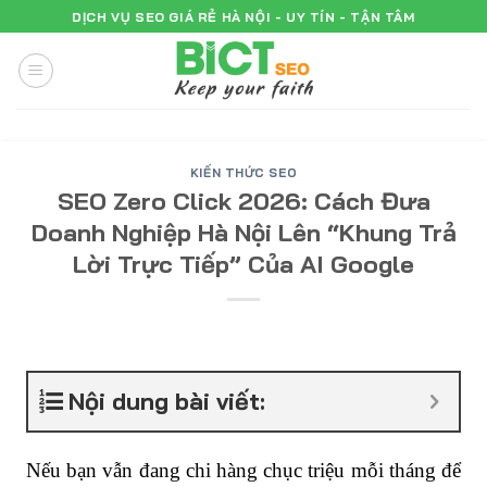
Skip
DỊCH VỤ SEO GIÁ RẺ HÀ NỘI - UY TÍN - TẬN TÂM
to
content
KIẾN THỨC SEO
SEO Zero Click 2026: Cách Đưa
Doanh Nghiệp Hà Nội Lên “Khung Trả
Lời Trực Tiếp” Của AI Google
Nội dung bài viết:
Nếu bạn vẫn đang chi hàng chục triệu mỗi tháng để