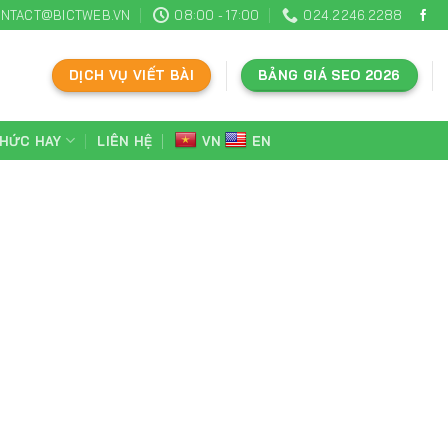
NTACT@BICTWEB.VN
08:00 - 17:00
024.2246.2288
DỊCH VỤ VIẾT BÀI
BẢNG GIÁ SEO 2026
THỨC HAY
LIÊN HỆ
VN
EN