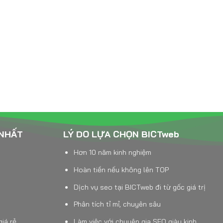
 NHẤT
LÝ DO LỰA CHỌN BICTweb
Hơn 10 năm kinh nghiệm
Hoàn tiền nếu không lên TOP
Dịch vụ seo tại BICTweb đi từ gốc giá trị
Phân tích tỉ mỉ, chuyên sâu
giá rẻ
Làm việc với chuyên gia SEO giàu kinh