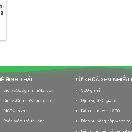
hi
ng
Ệ SINH THÁI
TỪ KHOÁ XEM NHIỀU
DichvuSEOgiareHaNoi.com
SEO giá rẻ
DichvuQuanTriWebsite.net
Dịch vụ SEO giá rẻ
BICTweb.vn
Báo giá dịch vụ SEO
Phần mềm trả thưởng
Dịch vụ nâng cấp website
Bảng giá thiết kế website 