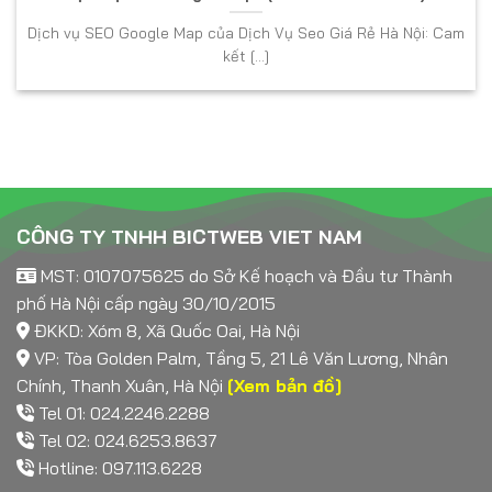
Dịch vụ SEO Google Map của Dịch Vụ Seo Giá Rẻ Hà Nội: Cam
kết [...]
CÔNG TY TNHH BICTWEB VIET NAM
MST: 0107075625 do Sở Kế hoạch và Đầu tư Thành
phố Hà Nội cấp ngày 30/10/2015
ĐKKD: Xóm 8, Xã Quốc Oai, Hà Nội
VP: Tòa Golden Palm, Tầng 5, 21 Lê Văn Lương, Nhân
Chính, Thanh Xuân, Hà Nội
[Xem bản đồ]
Tel 01: 024.2246.2288
Tel 02: 024.6253.8637
Hotline: 097.113.6228