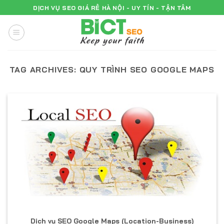
Skip
DỊCH VỤ SEO GIÁ RẺ HÀ NỘI - UY TÍN - TẬN TÂM
to
content
TAG ARCHIVES:
QUY TRÌNH SEO GOOGLE MAPS
Dịch vụ SEO Google Maps (Location-Business)