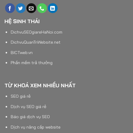
HỆ SINH THÁI
DichvuSEOgiareHaNoi.com
DichvuQuanTriWebsite.net
BICTweb.vn
Phần mềm trả thưởng
TỪ KHOÁ XEM NHIỀU NHẤT
SEO giá rẻ
Dịch vụ SEO giá rẻ
Báo giá dịch vụ SEO
Dịch vụ nâng cấp website