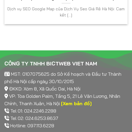
Dịch vụ SEO Google Map của Dịch Vụ Seo Giá Rẻ Hà Nội: Cam
kết [...]
CÔNG TY TNHH BICTWEB VIET NAM
MST: 0107075625 do Sở Kế hoạch và Đầu tư Thành
phố Hà Nội cấp ngày 30/10/2015
ĐKKD: Xóm 8, Xã Quốc Oai, Hà Nội
VP: Tòa Golden Palm, Tầng 5, 21 Lê Văn Lương, Nhân
Chính, Thanh Xuân, Hà Nội
[Xem bản đồ]
Tel 01: 024.2246.2288
Tel 02: 024.6253.8637
Hotline: 097.113.6228