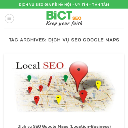
Skip
DỊCH VỤ SEO GIÁ RẺ HÀ NỘI - UY TÍN - TẬN TÂM
to
content
TAG ARCHIVES:
DỊCH VỤ SEO GOOGLE MAPS
Dịch vụ SEO Google Maps (Location-Business)