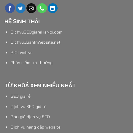
HỆ SINH THÁI
DichvuSEOgiareHaNoi.com
DichvuQuanTriWebsite.net
BICTweb.vn
Phần mềm trả thưởng
TỪ KHOÁ XEM NHIỀU NHẤT
SEO giá rẻ
Dịch vụ SEO giá rẻ
Báo giá dịch vụ SEO
Dịch vụ nâng cấp website